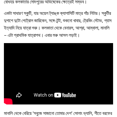
বোধহয় কলকাতার সোদপুরের অভিষেকের ক্ষেত্রেই সম্ভব।
একটা সাধারণ স্কুটি, যার অয়েল ট্যাঙ্ক ক্যাপাসিটি মাত্র পাঁচ লিটার। স্কুটীর
দুপাশে দুটো পেট্রোল জারিকেন, সঙ্গে টেন্ট, শুকনো খাবার, ট্রেকিং স্টোভ, গ্যাস
ইত্যাদি নিয়ে যাত্রা শুরু। কলকাতা থেকে বেনারস, আগ্রা, আম্বালা, মানালি
– এটা প্রাথমিক যাত্রাপথ। এবার শুরু আসল লড়াই।
মানালি থেকে বেরিয়ে ‘সবুজে সাজানো তোমার দেশ’ সোলাং ভ্যালি, শীতে বরফের