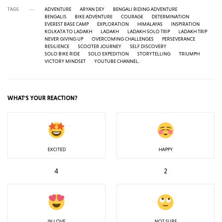
TAGS
ADVENTURE
ARYAN DEY
BENGALI RIDING ADVENTURE
BENGALIS
BIKE ADVENTURE
COURAGE
DETERMINATION
EVEREST BASE CAMP
EXPLORATION
HIMALAYAS
INSPIRATION
KOLKATA TO LADAKH
LADAKH
LADAKH SOLO TRIP
LADAKH TRIP
NEVER GIVING UP
OVERCOMING CHALLENGES
PERSEVERANCE
RESILIENCE
SCOOTER JOURNEY
SELF DISCOVERY
SOLO BIKE RIDE
SOLO EXPEDITION
STORYTELLING
TRIUMPH
VICTORY MINDSET
YOUTUBE CHANNEL.
WHAT'S YOUR REACTION?
EXCITED
HAPPY
4
2
IN LOVE
NOT SURE