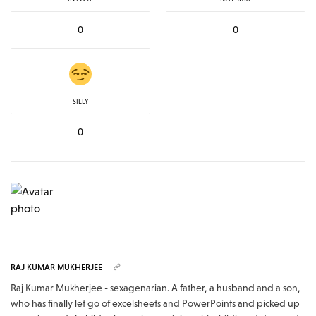
0
0
SILLY
0
RAJ KUMAR MUKHERJEE
Raj Kumar Mukherjee - sexagenarian. A father, a husband and a son,
who has finally let go of excelsheets and PowerPoints and picked up