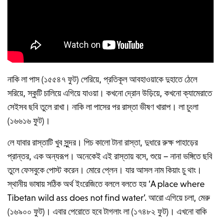
নাকি লা পাস (১৫৫৪৭ ফুট) পেরিয়ে, প্রতিকূল আবহাওয়াকে দুহাতে ঠেলে
সরিয়ে, স্কুটি চালিয়ে এগিয়ে যাওয়া। কখনো দ্রোন উড়িয়ে, কখনো ক্যামেরাতে
সেইসব ছবি তুলে রাখা। নাকি লা পাসের পর রাস্তা ভীষণ খারাপ। লা চুংলা
(১৬৬১৬ ফুট)।
লে যাবার রাস্তাটি খুব সুন্দর। পিচ কালো টানা রাস্তা, দুধারে রুক্ষ পাহাড়ের
প্রান্তর, এক অন্যরূপ। অনেকেই এই রাস্তায় বসে, শুয়ে – নানা ভঙ্গিতে ছবি
তুলে ফেসবুকে পোস্ট করেন। মোরে প্লেন। যার আসল নাম কিয়াং চু থাং।
স্থানীয় ভাষায় সঠিক অর্থ ইংরেজিতে বললে বলতে হয় ‘A place where
Tibetan wild ass does not find water’. আরো এগিয়ে চলা, মেরু
(১৬৯০০ ফুট)। এবার পেরোতে হবে টাগলাং লা (১৭৪৮২ ফুট)। এখনো বাকি