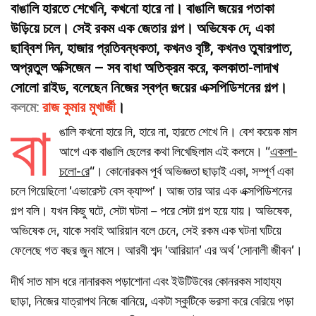
বাঙালি হারতে শেখেনি, কখনো হারে না। বাঙালি জয়ের পতাকা
উড়িয়ে চলে। সেই রকম এক জেতার গল্প। অভিষেক দে, একা
ছাব্বিশ দিন, হাজার প্রতিবন্ধকতা, কখনও বৃষ্টি, কখনও তুষারপাত,
অপ্রতুল অক্সিজেন – সব বাধা অতিক্রম করে, কলকাতা-লাদাখ
সোলো রাইড, বলেছেন নিজের স্বপ্ন জয়ের এক্সপিডিশনের গল্প।
কলমে:
রাজ কুমার মুখার্জী
।
বা
ঙালি কখনো হারে নি, হারে না, হারতে শেখে নি। বেশ কয়েক মাস
আগে এক বাঙালি ছেলের কথা লিখেছিলাম এই কলমে। “
একলা-
চলো-রে
“। কোনোরকম পূর্ব অভিজ্ঞতা ছাড়াই একা, সম্পূর্ণ একা
চলে গিয়েছিলো ‘এভারেস্ট বেস ক্যাম্প’। আজ তার আর এক এক্সপিডিশনের
গল্প বলি। যখন কিছু ঘটে, সেটা ঘটনা – পরে সেটা গল্প হয়ে যায়। অভিষেক,
অভিষেক দে, যাকে সবাই আরিয়ান বলে চেনে, সেই রকম এক ঘটনা ঘটিয়ে
ফেলেছে গত বছর জুন মাসে। আরবী শব্দ ‘আরিয়ান’ এর অর্থ ‘সোনালী জীবন’।
দীর্ঘ সাত মাস ধরে নানারকম পড়াশোনা এবং ইউটিউবের কোনরকম সাহায্য
ছাড়া, নিজের যাত্রাপথ নিজে বানিয়ে, একটা স্কুটিকে ভরসা করে বেরিয়ে পড়া