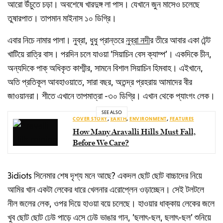
আরো উঁচুতে চড়া। অবশেষে খারদুঙ্গ লা পাস। যেখানে জুন মাসেও চলেছে
তুষারপাত। তাপমান মাইনাস ১০ ডিগ্রি।
এবার নিচে নামার পালা। নুব্রা, ধুধু প্রান্তরে
নুব্রা নদী
র তীরে আবার একা টেন্ট
খাটিয়ে রাত্রি বাস। পরদিন চলে যাওয়া ‘সিয়াচিন বেস ক্যাম্প’। একদিকে চীন,
অন্যদিকে পাক্ অধিকৃত কাশ্মীর, সামনে বিশাল সিয়াচিন হিমবাহ। এইখানে,
অতি প্রতিকূল আবহাওয়াতে, সারা বছর, অতন্দ্র প্রহরায় আমাদের বীর
জাওয়ানরা। শীতে এখানে তাপমাত্রা -৩০ ডিগ্রি। এখান থেকে প্যাংগং লেক।
SEE ALSO
COVER STORY
,
EARTH
,
ENVIRONMENT
,
FEATURES
How Many Aravalli Hills Must Fall,
Before We Care?
3idiots সিনেমার শেষ দৃশ্য মনে আছে? একদল ছোট ছোট বাচ্চাদের নিয়ে
আমির খান একটা লেকের ধারে খেলনার এরোপ্লেন ওড়াচ্ছেন। সেই টলটলে
নীল জলের লেক, ওপর দিয়ে হাওয়া বয়ে চলেছে। হাওয়ার ধাক্কায় লেকের জলে
খুব ছোট ছোট ঢেউ পাড়ে এসে ঢেউ ভাঙার গান, ‘ছলাৎ-ছল, ছলাৎ-ছল’ শুনিয়ে