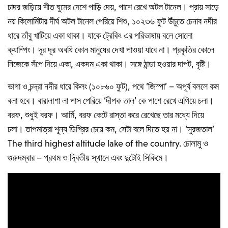
চাদর জড়িয়ে শীত ঘুমের দেশে পাড়ি দেয়, পাশে রেখে অটল টানেল। প্রায় সাড়ে
নয় কিলোমিটার দীর্ঘ অটল টানেল পেরিয়ে শিশু, ১০২৩৬ ফুট উঁচুতে চেনাব নদীর
ধারে তাঁবু খাটিয়ে একা থাকা। যাকে ট্রেকিং এর পরিভাষায় বলে সোলো
ক্যাম্পিং। দূর দূর অবধি কোন মানুষের দেখা পাওয়া যাবে না। প্রকৃতির কোলে
নিজেকে সঁপে দিয়ে একা, একদম একা থাকা। সঙ্গে ঠান্ডা হওয়ার দাপট, বৃষ্টি।
ভাগা ও চন্দ্রা নদীর ধারে কিলং (১০৮৬০ ফুট), পথে ‘জিস্পা’ – অপূর্ব বললে কম
বলা হবে। বারালাশা লা পাস পেরিয়ে ‘দীপক তাল’ কে পাশে রেখে এগিয়ে চলা।
বরফ, শুধুই বরফ। আর্মি, বরফ কেটে রাস্তা করে রেখেছে তার মধ্যে দিয়ে
চলা। তাপমাত্রা শূন্য ডিগ্রির চেয়ে কম, সেটা বলে দিতে হয় না। ‘সুরজতাল’
The third highest altitude lake of the country. চোলামু ও
গুরুদম্বার – প্রথম ও দ্বিতীয় স্থানে এবং দুটোই সিকিমে।