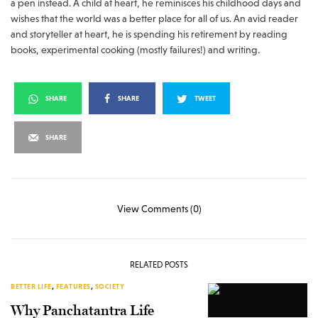
a pen instead. A child at heart, he reminisces his childhood days and
wishes that the world was a better place for all of us. An avid reader
and storyteller at heart, he is spending his retirement by reading
books, experimental cooking (mostly failures!) and writing.
SHARE
SHARE
TWEET
SHARE
View Comments (0)
RELATED POSTS
BETTER LIFE
,
FEATURES
,
SOCIETY
Why Panchatantra Life